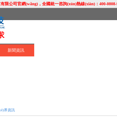
公司官網(wǎng)，全國統一咨詢(xún)熱線(xiàn)：400-0808-
產(chǎn)品展示
客戶(hù)案例
新聞資訊
yè)界資訊