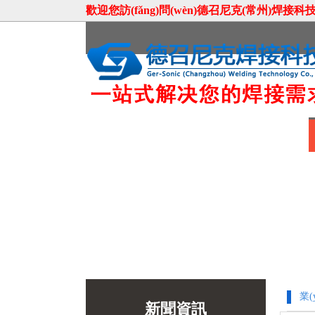
歡迎您訪(fǎng)問(wèn)德召尼克(常州)焊接科技有限
首頁(yè)
關(guān)于我們
聯(lián)系我們
業(
新聞資訊