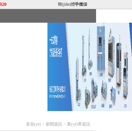
920
簡(jiǎn)體中文
手機版
|
招賢納士
首頁(yè)
>
新聞資訊
>
業(yè)界資訊