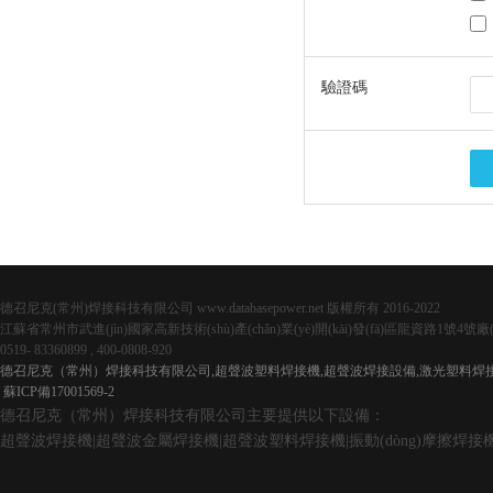
驗證碼
德召尼克(常州)焊接科技有限公司 www.databasepower.net 版權所有 2016-2022
江蘇省常州市武進(jìn)國家高新技術(shù)產(chǎn)業(yè)開(kāi)發(fā)區龍資路1號4號廠(c
0519- 83360899 , 400-0808-920
德召尼克（常州）焊接科技有限公司,超聲波塑料焊接機,超聲波焊接設備,激光塑料焊接,振
蘇ICP備17001569-2
德召尼克（常州）焊接科技有限公司主要提供以下設備
：
超聲波焊接機
|
超聲波金屬焊接機
|
超聲波塑料焊接機
|
振動(dòng)摩擦焊接