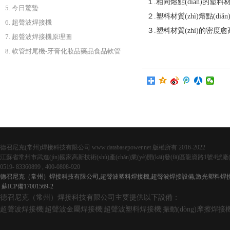
１.相同熔點(diǎn)的塑料材
5. 今日驚蟄
２.塑料材質(zhì)熔點(diǎ
6. 超聲波焊接機
３.塑料材質(zhì)的密度
7. 超聲波焊接機原理圖
8. 軟管封尾機-牙膏化妝品藥品食品軟管
德召尼克(常州)焊接科技有限公司 www.databasepower.net 版權所有 2016-2022
江蘇省常州市武進(jìn)國家高新技術(shù)產(chǎn)業(yè)開(kāi)發(fā)區龍資路1號4號廠(c
0519- 83360899 , 400-0808-920
德召尼克（常州）焊接科技有限公司,超聲波塑料焊接機,超聲波焊接設備,激光塑料焊接,振
蘇ICP備17001569-2
德召尼克（常州）焊接科技有限公司主要提供以下設備
：
超聲波焊接機
|
超聲波金屬焊接機
|
超聲波塑料焊接機
|
振動(dòng)摩擦焊接