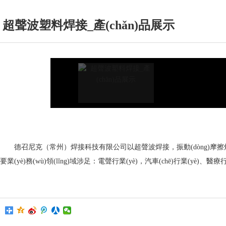
超聲波塑料焊接_產(chǎn)品展示
德召尼克（常州）焊接科技有限公司以超聲波焊接，振動(dòng)摩擦焊接
要業(yè)務(wù)領(lǐng)域涉足：電聲行業(yè)，汽車(chē)行業(yè)、醫療行業(