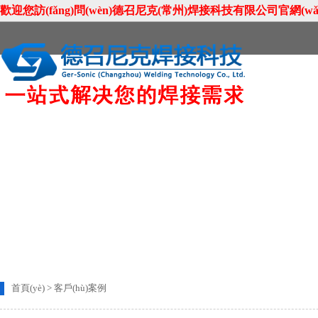
歡迎您訪(fǎng)問(wèn)德召尼克(常州)焊接科技有限公司官網(wǎng)
首頁(yè)
關(guān)于我們
新聞資訊
聯(lián)系我們
首頁(yè)
>
客戶(hù)案例